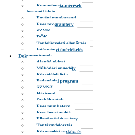
Kompetencia-mérések
tervezett ideje
Egyéni munkarend
Éves programterv
SZMK
DÖK
Tanfelügyeleti ellenőrzés
Intézményi önértékelés
Dokumentumok
Alapító okirat
Működési engedély
Közzétételi lista
Pedagógiai program
SZMSZ
Házirend
Szabályzatok
Éves munkaterv
Éves beszámolók
Ellenőrzési éves terv
Tantárgyfelosztás
Köznevelési eszköz- és