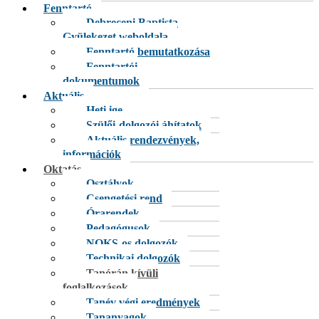
Fenntartó
Debreceni Baptista
Gyülekezet weboldala
Fenntartó bemutatkozása
Fenntartói
dokumentumok
Aktuális
Heti ige
Szülői-dolgozói áhítatok
Aktuális rendezvények,
információk
Oktatás
Osztályok
Csengetési rend
Órarendek
Pedagógusok
NOKS-os dolgozók
Technikai dolgozók
Tanórán kívüli
foglalkozások
Tanév végi eredmények
Tananyagok