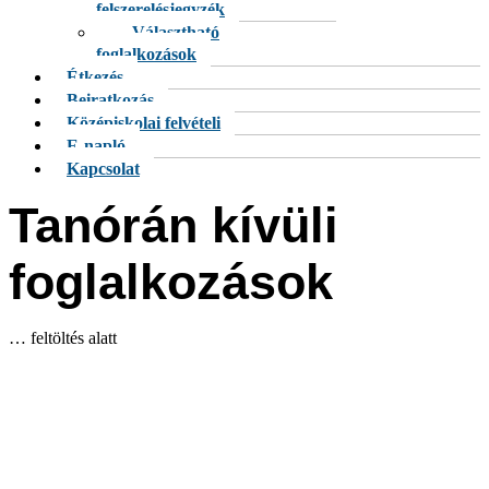
felszerelésjegyzék
Választható
foglalkozások
Étkezés
Beiratkozás
Középiskolai felvételi
E-napló
Kapcsolat
Tanórán kívüli
foglalkozások
… feltöltés alatt